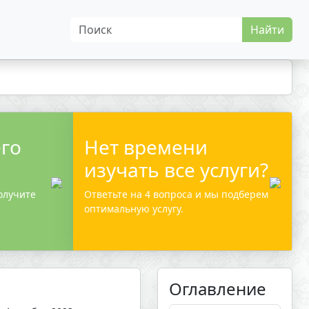
Найти
его
Нет времени
изучать все услуги?
олучите
Ответьте на 4 вопроса и мы подберем
оптимальную услугу.
Оглавление