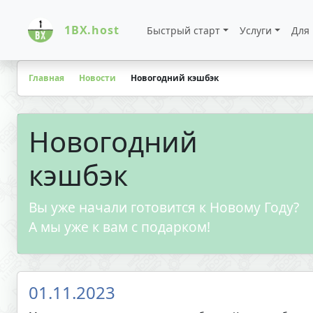
1BX.host
Быстрый старт
Услуги
Для
Главная
Новости
Новогодний кэшбэк
Новогодний
кэшбэк
Вы уже начали готовится к Новому Году?
А мы уже к вам с подарком!
01.11.2023