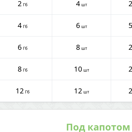
2
4
Гб
шт
4
6
Гб
шт
6
8
Гб
шт
8
10
Гб
шт
12
12
Гб
шт
Под капотом 