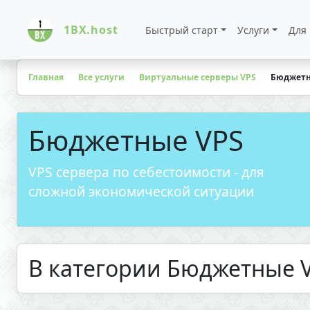
1BX.host
Быстрый старт
Услуги
Для
Главная
Все услуги
Виртуальные серверы VPS
Бюджетн
Бюджетные VPS
VPS сервера по себестоимости - для
сложной экономической ситуации
В категории Бюджетные V