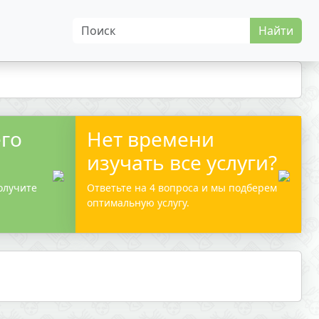
Найти
его
Нет времени
изучать все услуги?
олучите
Ответьте на 4 вопроса и мы подберем
оптимальную услугу.