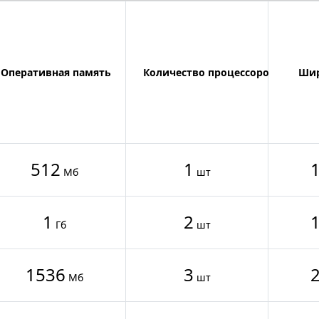
Оперативная память
Количество процессоров
Шир
512
1
Мб
шт
1
2
Гб
шт
1536
3
Мб
шт