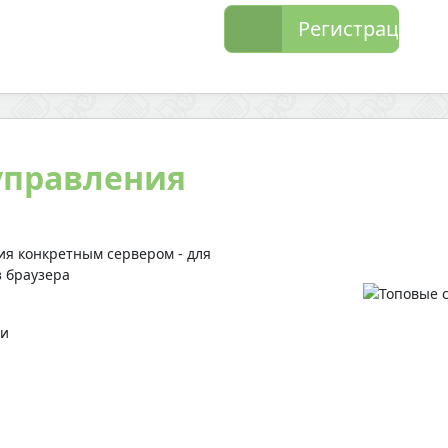
Регистрация
управления
ия конкретным сервером - для
з браузера
ми