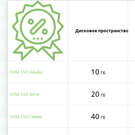
Дисковое пространство
10
KVM.SSD Альфа
Гб
20
KVM.SSD Бета
Гб
40
KVM.SSD Гамма
Гб