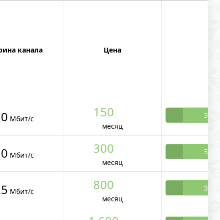
ина канала
Цена
150
10
Зака
Мбит/с
месяц
300
10
Зака
Мбит/с
месяц
800
25
Зака
Мбит/с
месяц