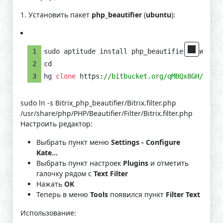
1. Установить пакет
php_beautifier
(
ubuntu
):
sudo aptitude install php_beautifier или sudo
cd
hg 
clone
 https:
//bitbucket.org/qMBQx8GH/bitri
sudo ln -s Bitrix_php_beautifier/Bitrix.filter.php
/usr/share/php/PHP/Beautifier/Filter/Bitrix.filter.php
Настроить редактор:
Выбрать пункт меню
Settings - Configure
Kate...
Выбрать пункт настроек
Plugins
и отметить
галочку рядом с
Text Filter
Нажать
OK
Теперь в меню
Tools
появился пункт
Filter Text
Использование: