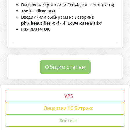
Выделяем строки (или
Ctrl-A
для всего текста)
Tools
-
Filter Text
Вводим (или выбираем из истории):
php_beautifier -t -f - -l 'Lowercase Bitrix'
Нажимаем
OK
.
Общие статьи
VPS
copyright © 2016-2026 developed by
1BX.host
Мы используем cookies для сбора обезличенных
Лицензии 1С-Битрикс
персональных данных. Оставаясь на сайте, вы соглашаетесь на
сбор таких данных.
Сайт работает на CMS 1С-Битрикс: Управление сайтом
Написать в
Хостинг
25.1150.100.