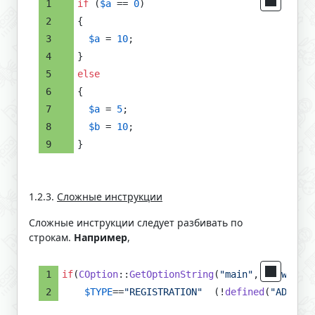
if
 (
$a
 == 
0
)
{
$a
 = 
10
;
}
else
{
$a
 = 
5
;
$b
 = 
10
;
}
1.2.3.
Сложные инструкции
Сложные инструкции следует разбивать по
строкам.
Например
,
if
(
COption
::
GetOptionString
(
"main"
, 
"new_user
$TYPE
==
"REGISTRATION"
  (!
defined
(
"ADMIN_S