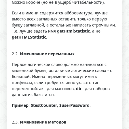
можно короче (но не в ущерб читабельности).
Если в имени содержится аббревиатура, лучше
вместо всех заглавных оставить только первую
букву заглавной, а остальные написать строчными.
Т.е. лучше задать имя
getHtmlStatistic
, а не
getHTMLStatistic
.
2.2.
Именование переменных
Первое логическое слово должно начинаться с
маленькой буквы, остальные логические слова - с
большой. Имена переменных могут иметь
префиксы, если требуется явно указать тип
переменной:
ar
- для массивов,
db
- для наборов
данных из базы и т.п.
Пример
:
$testCounter
,
$userPassword
.
2.3.
Именование методов