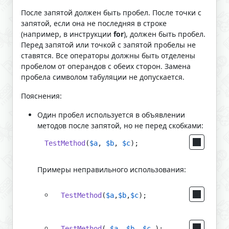
После запятой должен быть пробел. После точки с
запятой, если она не последняя в строке
(например, в инструкции
for
), должен быть пробел.
Перед запятой или точкой с запятой пробелы не
ставятся. Все операторы должны быть отделены
пробелом от операндов с обеих сторон. Замена
пробела символом табуляции не допускается.
Пояснения:
Один пробел используется в объявлении
методов после запятой, но не перед скобками:
TestMethod
(
$a
, 
$b
, 
$c
);
Примеры неправильного использования:
TestMethod
(
$a
,
$b
,
$c
);
TestMethod
( 
$a
, 
$b
, 
$c
 );