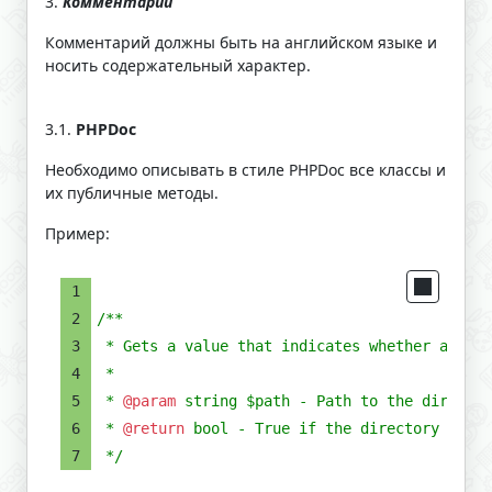
3.
Комментарии
Комментарий должны быть на английском языке и
носить содержательный характер.
3.1.
PHPDoc
Необходимо описывать в стиле PHPDoc все классы и
их публичные методы.
Пример:
/**
 * Gets a value that indicates whether a dire
 *
 * 
@param
 string $path - Path to the director
 * 
@return
 bool - True if the directory exist
 */