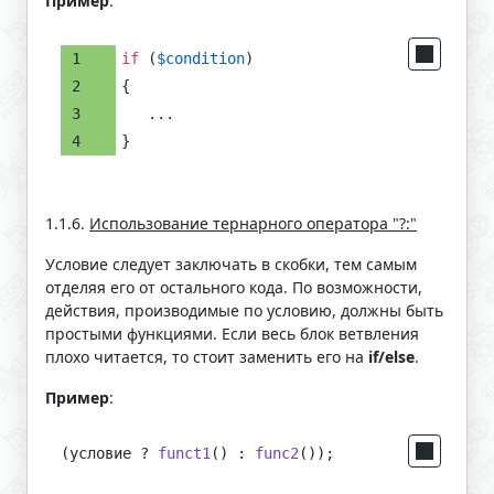
Пример
:
if
 (
$condition
)
{
   ...
}
1.1.6.
Использование тернарного оператора "?:"
Условие следует заключать в скобки, тем самым
отделяя его от остального кода. По возможности,
действия, производимые по условию, должны быть
простыми функциями. Если весь блок ветвления
плохо читается, то стоит заменить его на
if/else
.
Пример
:
(условие ? 
funct1
() : 
func2
());