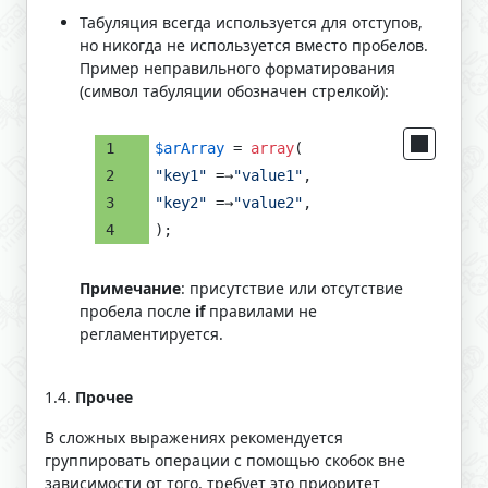
Табуляция всегда используется для отступов,
но никогда не используется вместо пробелов.
Пример неправильного форматирования
(символ табуляции обозначен стрелкой):
$arArray
 = 
array
(
"key1"
 =→
"value1"
,
"key2"
 =→
"value2"
,
);
Примечание
: присутствие или отсутствие
пробела после
if
правилами не
регламентируется.
1.4.
Прочее
В сложных выражениях рекомендуется
группировать операции с помощью скобок вне
зависимости от того, требует это приоритет