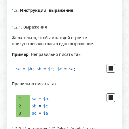
1.2.
Инструкции, выражения
1.2.1.
Выражения
Желательно, чтобы в каждой строчке
присутствовало только одно выражение.
Пример
. Неправильно писать так:
$a
 = 
$b
; 
$b
 = 
$c
; 
$c
 = 
$a
;
Правильно писать так
$a
 = 
$b
;
$b
 = 
$c
;
$c
 = 
$a
;
1.2.2.
Инструкции "if", "else", "while" и т.п.