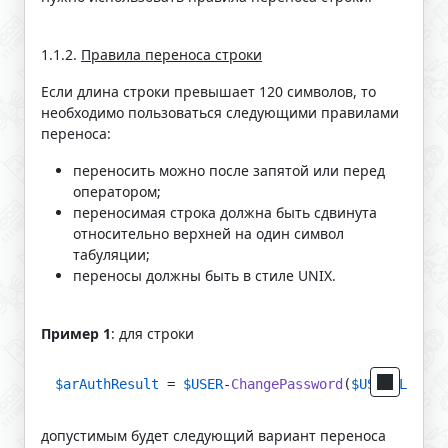
1.1.2.
Правила переноса строки
Если длина строки превышает 120 символов, то
необходимо пользоваться следующими правилами
переноса:
переносить можно после запятой или перед
оператором;
переносимая строка должна быть сдвинута
относительно верхней на один символ
табуляции;
переносы должны быть в стиле UNIX.
Пример 1
: для строки
$arAuthResult
 = 
$USER
-
ChangePassword
(
$USER_LOGIN
,
допустимым будет следующий вариант переноса