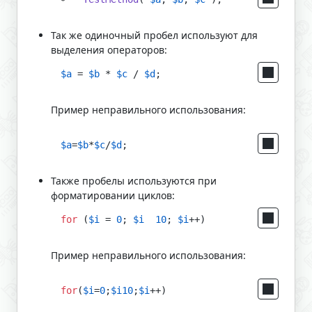
Так же одиночный пробел используют для
выделения операторов:
$a
 = 
$b
 * 
$c
 / 
$d
;
Пример неправильного использования:
$a
=
$b
*
$c
/
$d
;
Также пробелы используются при
форматировании циклов:
for
 (
$i
 = 
0
; 
$i
10
; 
$i
++)
Пример неправильного использования:
for
(
$i
=
0
;
$i10
;
$i
++)