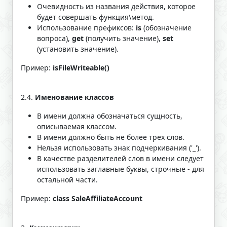
Очевидность из названия действия, которое
будет совершать функция\метод.
Использование префиксов:
is
(обозначение
вопроса),
get
(получить значение),
set
(установить значение).
Пример:
isFileWriteable()
2.4.
Именование классов
В имени должна обозначаться сущность,
описываемая классом.
В имени должно быть не более трех слов.
Нельзя использовать знак подчеркивания ('_').
В качестве разделителей слов в имени следует
использовать заглавные буквы, строчные - для
остальной части.
Пример:
class SaleAffiliateAccount