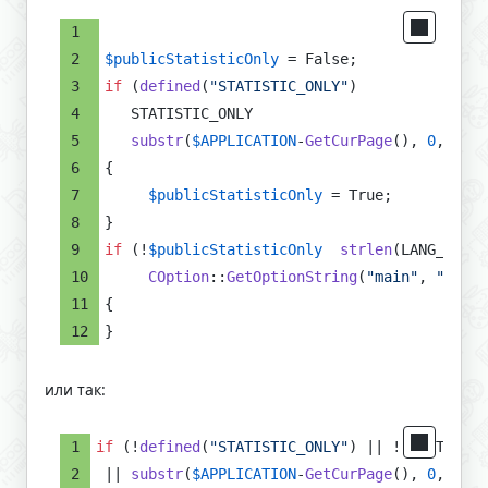
$publicStatisticOnly
 = False;
if
 (
defined
(
"STATISTIC_ONLY"
)
   STATISTIC_ONLY
substr
(
$APPLICATION
-
GetCurPage
(), 
0
, 
strl
{
$publicStatisticOnly
 = True;
}
if
 (!
$publicStatisticOnly
strlen
(LANG_CHARS
COption
::
GetOptionString
(
"main"
, 
"inclu
{
}
или так:
if
 (!
defined
(
"STATISTIC_ONLY"
) || ! STATISTIC
 || 
substr
(
$APPLICATION
-
GetCurPage
(), 
0
, 
strl