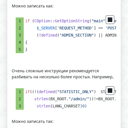
Можно записать как:
if
 (
COption
::
GetOptionString
(
"main"
, 
"new_use
$_SERVER
[
'REQUEST_METHOD'
] == 
'POST'
$T
     (!
defined
(
"ADMIN_SECTION"
) || ADMIN_SECT
{
}
Очень сложные инструкции рекомендуется
разбивать на несколько более простых. Например,
if
((!(
defined
(
"STATISTIC_ONLY"
)  STATISTIC_ON
strlen
(BX_ROOT.
"/admin/"
))!=BX_ROOT.
"/adm
strlen
(LANG_CHARSET)
0
)
Можно записать так: