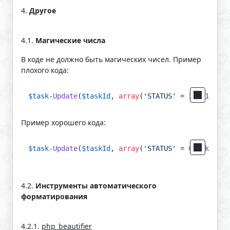
4.
Другое
4.1.
Магические числа
В коде не должно быть магических чисел. Пример
плохого кода:
$task
-
Update
(
$taskId
, 
array
(
'STATUS'
 = 
3
), 
1
);
Пример хорошего кода:
$task
-
Update
(
$taskId
, 
array
(
'STATUS'
 = 
CTaskStatu
4.2.
Инструменты автоматического
форматирования
4.2.1.
php_beautifier