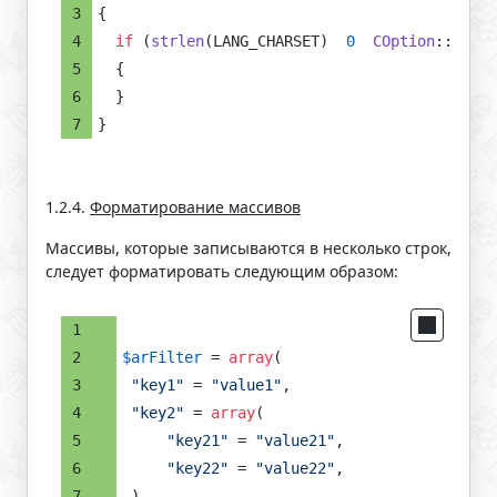
{
if
 (
strlen
(LANG_CHARSET)  
0
COption
::
GetOp
  {
  }
}
1.2.4.
Форматирование массивов
Массивы, которые записываются в несколько строк,
следует форматировать следующим образом:
$arFilter
 = 
array
(
"key1"
 = 
"value1"
,
"key2"
 = 
array
(
"key21"
 = 
"value21"
,
"key22"
 = 
"value22"
,
 )