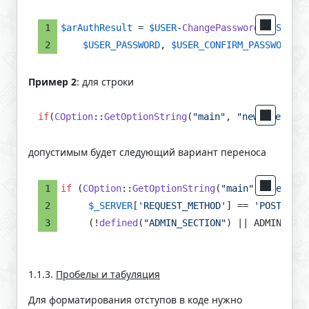
$arAuthResult
 = 
$USER
-
ChangePassword
(
$USER_LO
$USER_PASSWORD
, 
$USER_CONFIRM_PASSWORD
, 
$
Пример 2
: для строки
if
(
COption
::
GetOptionString
(
"main"
, 
"new_user_reg
допустимым будет следующий вариант переноса
if
 (
COption
::
GetOptionString
(
"main"
, 
"new_use
$_SERVER
[
'REQUEST_METHOD'
] == 
'POST'
$T
     (!
defined
(
"ADMIN_SECTION"
) || ADMIN_SECT
1.1.3.
Пробелы и табуляция
Для форматирования отступов в коде нужно