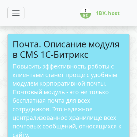
1BX.host
Почта. Описание модуля
в CMS 1С-Битрикс
Повысить эффективность работы с
клиентами станет проще с удобным
модулем корпоративной почты.
Почтовый модуль - это не только
бесплатная почта для всех
сотрудников. Это надежное
централизованное хранилище всех
почтовых сообщений, относящихся к
сайту.