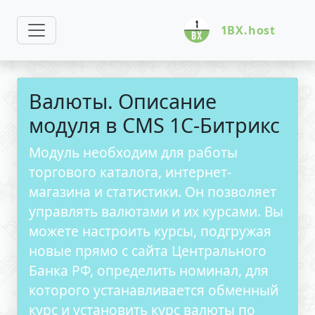
1BX.host
Валюты. Описание
модуля в CMS 1С-Битрикс
Модуль необходим для работы
торгового каталога, интернет-
магазина и статистики. Он позволяет
управлять валютами и их курсами. Вы
можете настроить курсы, подгружая
новые прямо с сайта Центрального
Банка РФ, определить номинал, для
которого устанавливается обменный
курс и установить курс валюты по