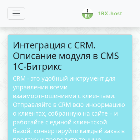
1BX.host
Интеграция с CRM.
Описание модуля в CMS
1С-Битрикс
CRM - это удобный инструмент для
управления всеми
взаимоотношениями с клиентами.
Отправляйте в CRM всю информацию
о клиентах, собранную на сайте – и
работайте с единой клиентской
базой, конвертируйте каждый заказ в
продажу и проводите точные